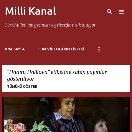
Milli Kanal
Ana içeriğe atla
Türk Milleti’nin geçmişi ve geleceğine ışık tutuyor
ANA SAYFA
TÜM VIDEOLARIN LISTESI
Hanım Halilova
etiketine sahip yayınlar
gösteriliyor
TÜMÜNÜ GÖSTER
K
a
y
ı