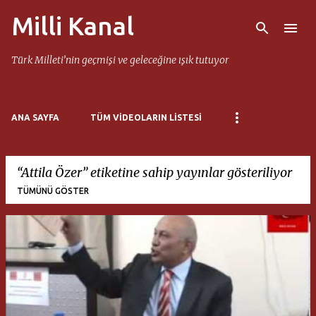
Milli Kanal
Ana içeriğe atla
Türk Milleti’nin geçmişi ve geleceğine ışık tutuyor
ANA SAYFA
TÜM VIDEOLARIN LISTESI
Attila Özer
etiketine sahip yayınlar gösteriliyor
TÜMÜNÜ GÖSTER
K
a
y
ı