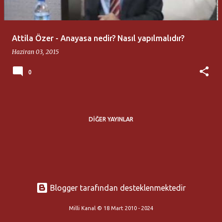
t
l
a
Attila Özer - Anayasa nedir? Nasıl yapılmalıdır?
r
Haziran 03, 2015
0
DIĞER YAYINLAR
Blogger tarafından desteklenmektedir
Milli Kanal © 18 Mart 2010 - 2024