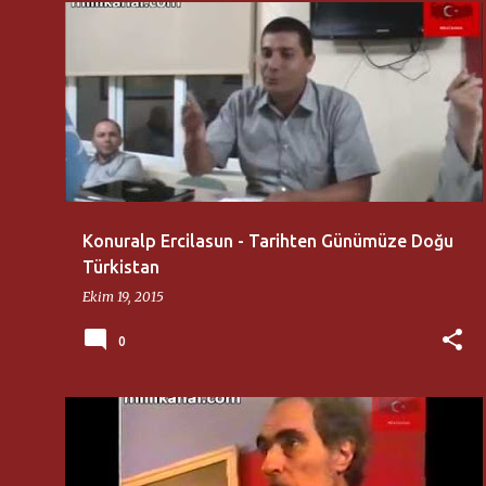
KONURALP ERCILASUN
MILLI DÜŞÜNCE MERKEZI
Konuralp Ercilasun - Tarihten Günümüze Doğu
Türkistan
Ekim 19, 2015
0
EBULFEZ ELÇIBEY
MILLI KANAL
TARIHI KAYIT