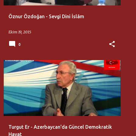
Öznur Özdoğan - Sevgi Dini İslâm
Ekim 19, 2015
0
AZERBAYCAN KÜLTÜR DERNEĞI
TURGUT ER
Turgut Er - Azerbaycan'da Güncel Demokratik
Hayat