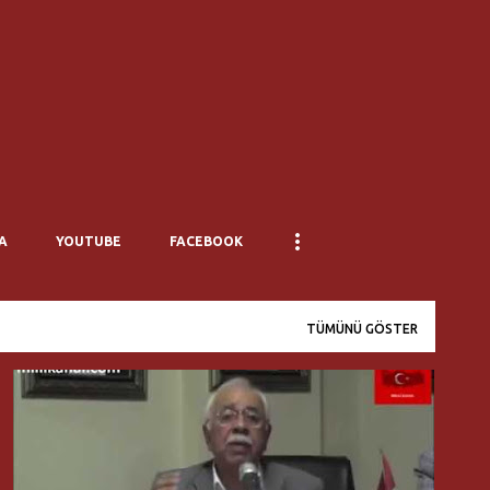
Ana içeriğe atla
A
YOUTUBE
FACEBOOK
TÜMÜNÜ GÖSTER
MILLI DÜŞÜNCE MERKEZI
SADI SOMUNCUOĞLU