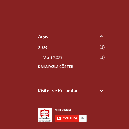
Arşiv
1
2023
1
Mart 2023
DAHA FAZLA GÖSTER
3
2022
3
Nisan 2022
14
2020
Kişiler ve Kurumlar
2
Ağustos 2020
2
Haziran 2020
2
Mart 2020
8
Şubat 2020