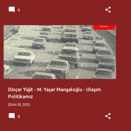
0
DINÇER YIĞIT
M. YAŞAR MANGALOĞLU
+
MILLI DÜŞÜNCE MERKEZI
Dinçer Yiğit - M. Yaşar Mangaloğlu - Ulaşım
Politikamız
Ekim 19, 2015
0