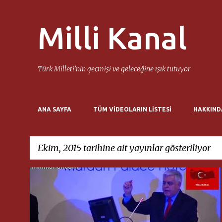
Milli Kanal
Türk Milleti’nin geçmişi ve geleceğine ışık tutuyor
ANA SAYFA
TÜM VIDEOLARIN LISTESI
HAKKIND
Ekim, 2015 tarihine ait yayınlar gösteriliyor
K
HIKMET ÖZDEMIR
MILLI KANAL
a
y