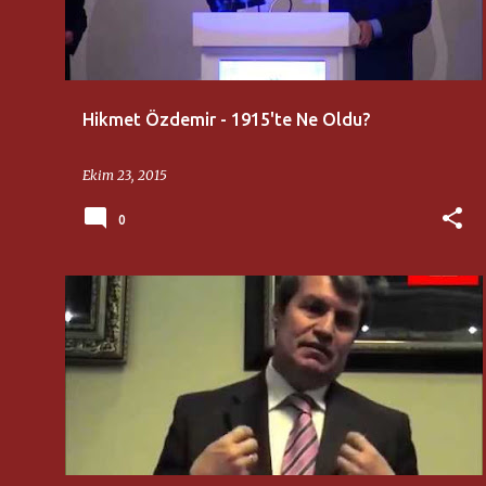
ı
t
l
a
Hikmet Özdemir - 1915'te Ne Oldu?
r
Ekim 23, 2015
0
MEHMET DIKICI
MILLI DÜŞÜNCE MERKEZI