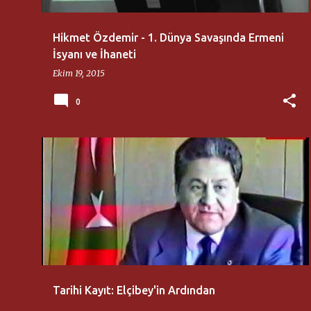
Hikmet Özdemir - 1. Dünya Savaşında Ermeni
İsyanı ve İhaneti
Ekim 19, 2015
0
BÜLENT ECEVIT
CEMIL ÜNAL
ENIS ÖKSÜZ
+
6
Tarihi Kayıt: Elçibey'in Ardından