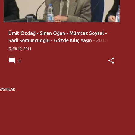
Ümit Özdağ - Sinan Oğan - Mümtaz Soysal -
Sadi Somuncuoğlu - Gözde Kılıç Yaşın - 20 Ocak
Azerbaycan Şehitleri, Rauf Denktaş ve Kıbrıs
Eylül 10, 2015
Türkleri Anma Toplantısı
0
YAYINLAR