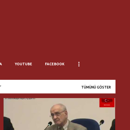
Ana içeriğe atla
A
YOUTUBE
FACEBOOK
r
TÜMÜNÜ GÖSTER
DÜŞKUR
GÖZDE KILIÇ YAŞIN
MÜMTAZ SOYSAL
SADI SOMUNCUOĞLU
SINAN OĞAN
ÜMIT ÖZDAĞ
+