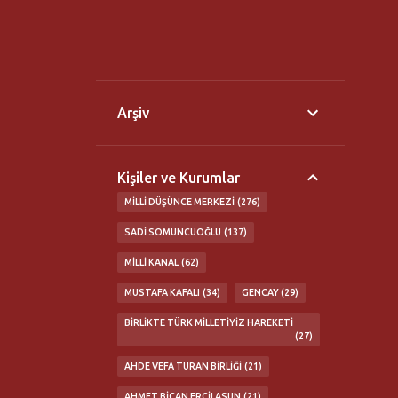
Arşiv
Kişiler ve Kurumlar
MILLI DÜŞÜNCE MERKEZI
276
SADI SOMUNCUOĞLU
137
MILLI KANAL
62
MUSTAFA KAFALI
34
GENCAY
29
BIRLIKTE TÜRK MILLETIYIZ HAREKETI
27
AHDE VEFA TURAN BIRLIĞI
21
AHMET BICAN ERCILASUN
21