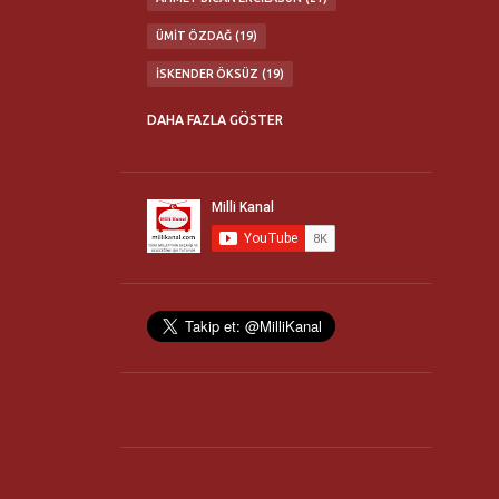
ÜMIT ÖZDAĞ
19
İSKENDER ÖKSÜZ
19
ABDÜLKADIR SEZGIN
16
DAHA FAZLA GÖSTER
MATURIDI YESEVI OTAĞI
16
TÜRK MILLETI'NE ÇAĞRI KONFERANSLARI
16
MILLI İRADE BIRLIĞI
14
FLASH TV
13
TÜRK OCAKLARI
13
ERHAN GÖKSEL
12
NURULLAH ÇETIN
11
TÜRKBİR
11
YAŞAR OKUYAN
11
21. YÜZYIL TÜRKIYE ENSTITÜSÜ
10
HANIM HALILOVA
10