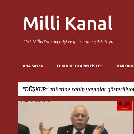
Milli Kanal
Türk Milleti’nin geçmişi ve geleceğine ışık tutuyor
ANA SAYFA
TÜM VIDEOLARIN LISTESI
HAKKIND
DÜŞKUR
etiketine sahip yayınlar gösteriliyo
K
DÜŞKUR
SADI SOMUNCUOĞLU
a
y