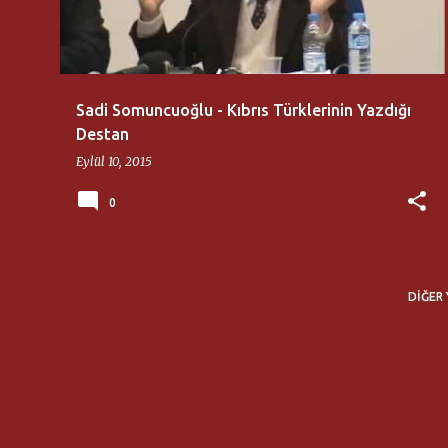
ı
t
l
a
Sadi Somuncuoğlu - Kıbrıs Türklerinin Yazdığı
r
Destan
Eylül 10, 2015
0
DIĞER 