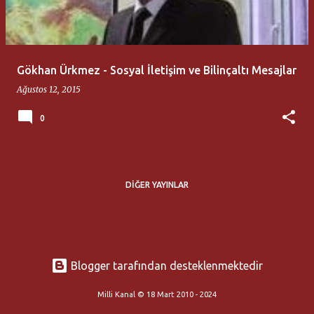
t
l
a
Gökhan Ürkmez - Sosyal İletişim ve Bilinçaltı Mesajlar
r
Ağustos 12, 2015
0
DIĞER YAYINLAR
Blogger tarafından desteklenmektedir
Milli Kanal © 18 Mart 2010 - 2024