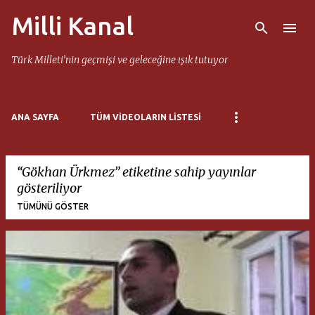
Milli Kanal
Ana içeriğe atla
Türk Milleti’nin geçmişi ve geleceğine ışık tutuyor
ANA SAYFA
TÜM VIDEOLARIN LISTESI
Gökhan Ürkmez
etiketine sahip yayınlar
gösteriliyor
TÜMÜNÜ GÖSTER
K
a
y
ı