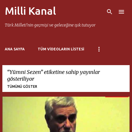
Milli Kanal
Ana içeriğe atla
Türk Milleti’nin geçmişi ve geleceğine ışık tutuyor
ANA SAYFA
TÜM VIDEOLARIN LISTESI
Yümni Sezen
etiketine sahip yayınlar
gösteriliyor
TÜMÜNÜ GÖSTER
K
a
y
ı