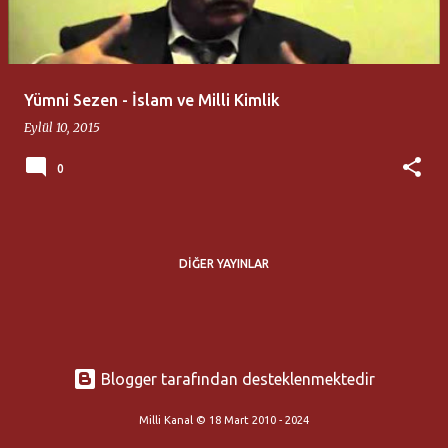
t
l
a
Yümni Sezen - İslam ve Milli Kimlik
r
Eylül 10, 2015
0
DIĞER YAYINLAR
Blogger tarafından desteklenmektedir
Milli Kanal © 18 Mart 2010 - 2024