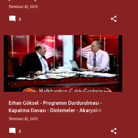
Temmuz 10, 2015
0
ERHAN GÖKSEL
FLASH TV
Erhan Göksel - Programın Durdurulması -
Kapatma Davası - Dinlemeler - Akaryakıt
Kaçakçılığı - Yolsuzluklar
Temmuz 10, 2015
0