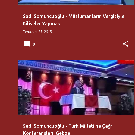
Sadi Somuncuoğlu - Müslümanların Vergisiyle
Kiliseler Yapmak
Temmuz 21, 2015
0
SADI SOMUNCUOĞLU
+
TÜRK MILLETI'NE ÇAĞRI KONFERANSLARI
Sadi Somuncuoğlu - Türk Milleti'ne Çağrı
Konferansları: Gebze