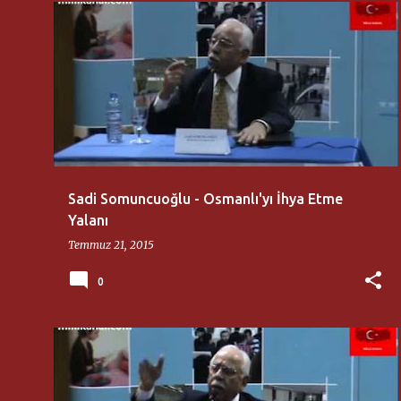
AKSARAY ÜNIVERSITESI
SADI SOMUNCUOĞLU
Sadi Somuncuoğlu - Osmanlı'yı İhya Etme
Yalanı
Temmuz 21, 2015
0
AKSARAY ÜNIVERSITESI
SADI SOMUNCUOĞLU