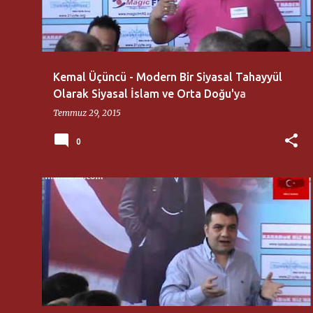
ı
t
l
a
Kemal Üçüncü - Modern Bir Siyasal Tahayyül
r
Olarak Siyasal İslam ve Orta Doğu'ya
Yansımaları
Temmuz 29, 2015
0
21. YÜZYIL TÜRKIYE ENSTITÜSÜ
BAHADIR SELIM DILEK