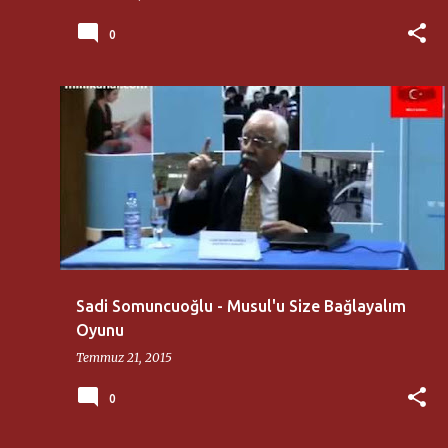
0
AKSARAY ÜNIVERSITESI
SADI SOMUNCUOĞLU
Sadi Somuncuoğlu - Musul'u Size Bağlayalım
Oyunu
Temmuz 21, 2015
0