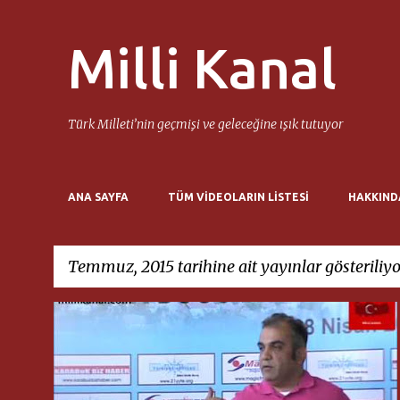
Milli Kanal
Türk Milleti’nin geçmişi ve geleceğine ışık tutuyor
ANA SAYFA
TÜM VIDEOLARIN LISTESI
HAKKIND
Temmuz, 2015 tarihine ait yayınlar gösteriliyo
K
21. YÜZYIL TÜRKIYE ENSTITÜSÜ
KEMAL ÜÇÜNCÜ
a
y