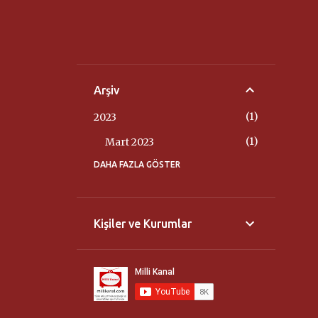
Arşiv
1
2023
1
Mart 2023
DAHA FAZLA GÖSTER
3
2022
3
Nisan 2022
14
2020
Kişiler ve Kurumlar
2
Ağustos 2020
2
Haziran 2020
2
Mart 2020
8
Şubat 2020