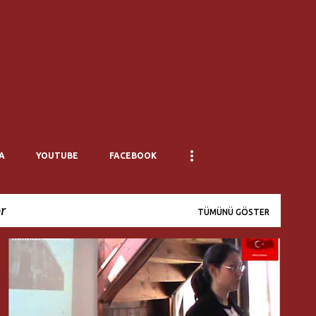
Ana içeriğe atla
A
YOUTUBE
FACEBOOK
r
TÜMÜNÜ GÖSTER
21. YÜZYIL TÜRKIYE ENSTITÜSÜ
İREM AKŞAR KARAKIR