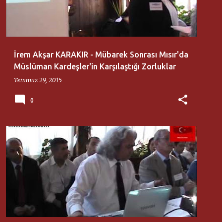
İrem Akşar KARAKIR - Mübarek Sonrası Mısır'da
Müslüman Kardeşler'in Karşılaştığı Zorluklar
Temmuz 29, 2015
0
21. YÜZYIL TÜRKIYE ENSTITÜSÜ
MEHMET EROL