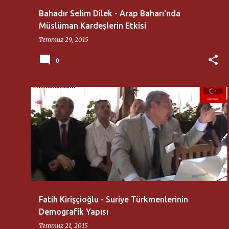
Bahadır Selim Dilek - Arap Baharı'nda
Müslüman Kardeşlerin Etkisi
Temmuz 29, 2015
0
21. YÜZYIL TÜRKIYE ENSTITÜSÜ
FATIH KIRIŞÇIOĞLU
Fatih Kirişçioğlu - Suriye Türkmenlerinin
Demografik Yapısı
Temmuz 21, 2015