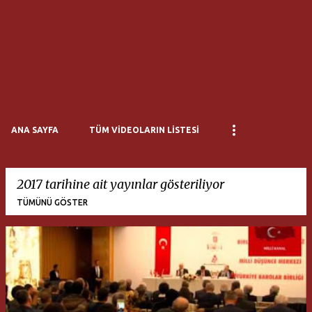
ANA SAYFA
TÜM VIDEOLARIN LISTESI
2017 tarihine ait yayınlar gösteriliyor
TÜMÜNÜ GÖSTER
K
a
y
ı