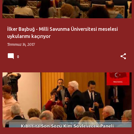
t
l
a
İlker Başbuğ - Milli Savunma Üniversitesi meselesi
r
uykularımı kaçırıyor
Temmuz 14, 2017
0