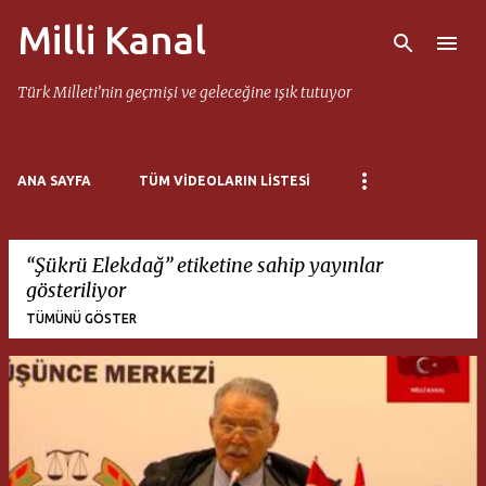
Milli Kanal
Ana içeriğe atla
Türk Milleti’nin geçmişi ve geleceğine ışık tutuyor
ANA SAYFA
TÜM VIDEOLARIN LISTESI
Şükrü Elekdağ
etiketine sahip yayınlar
gösteriliyor
TÜMÜNÜ GÖSTER
K
a
y
ı