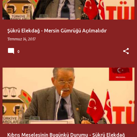
t
l
a
Şükrü Elekdağ - Mersin Gümrüğü Açılmalıdır
r
Temmuz 14, 2017
0
Kıbrıs Meselesinin Bugünkü Durumu - Şükrü Elekdağ