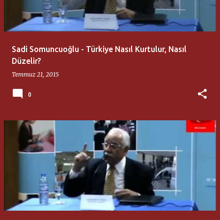
t
l
a
Sadi Somuncuoğlu - Türkiye Nasıl Kurtulur, Nasıl
r
Düzelir?
Temmuz 21, 2015
0