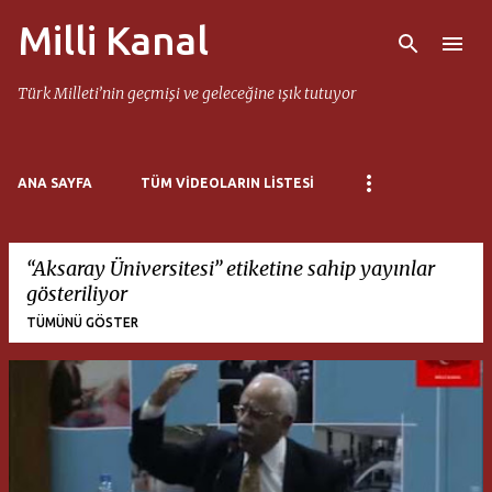
Milli Kanal
Ana içeriğe atla
Türk Milleti’nin geçmişi ve geleceğine ışık tutuyor
ANA SAYFA
TÜM VIDEOLARIN LISTESI
Aksaray Üniversitesi
etiketine sahip yayınlar
gösteriliyor
TÜMÜNÜ GÖSTER
K
a
y
ı