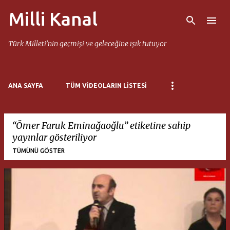
Milli Kanal
Ana içeriğe atla
Türk Milleti’nin geçmişi ve geleceğine ışık tutuyor
ANA SAYFA
TÜM VIDEOLARIN LISTESI
Ömer Faruk Eminağaoğlu
etiketine sahip
yayınlar gösteriliyor
TÜMÜNÜ GÖSTER
K
a
y
ı