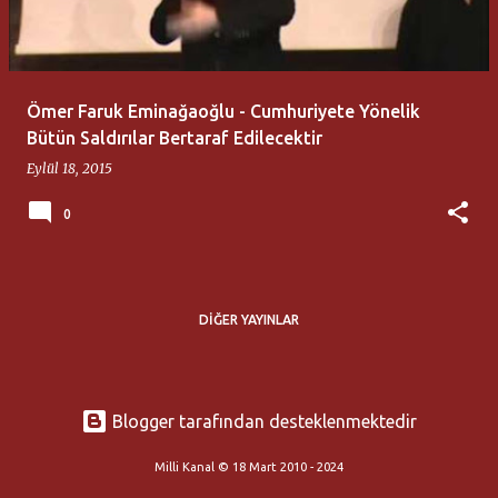
t
l
a
Ömer Faruk Eminağaoğlu - Cumhuriyete Yönelik
r
Bütün Saldırılar Bertaraf Edilecektir
Eylül 18, 2015
0
DIĞER YAYINLAR
Blogger tarafından desteklenmektedir
Milli Kanal © 18 Mart 2010 - 2024