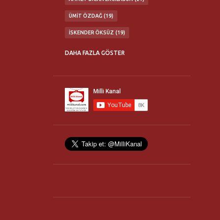
ÜMIT ÖZDAĞ
19
İSKENDER ÖKSÜZ
19
ABDÜLKADIR SEZGIN
16
DAHA FAZLA GÖSTER
MATURIDI YESEVI OTAĞI
16
TÜRK MILLETI'NE ÇAĞRI KONFERANSLARI
16
MILLI İRADE BIRLIĞI
14
FLASH TV
13
TÜRK OCAKLARI
13
ERHAN GÖKSEL
12
NURULLAH ÇETIN
11
TÜRKBİR
11
YAŞAR OKUYAN
11
21. YÜZYIL TÜRKIYE ENSTITÜSÜ
10
HANIM HALILOVA
10