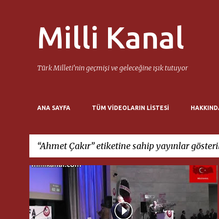
Milli Kanal
Türk Milleti’nin geçmişi ve geleceğine ışık tutuyor
ANA SAYFA
TÜM VIDEOLARIN LISTESI
HAKKIND
Ahmet Çakır
etiketine sahip yayınlar gösteri
K
AHDE VEFA TURAN BIRLIĞI
AHMET ÇAKIR
+
a
MUSTAFA KAFALI
y