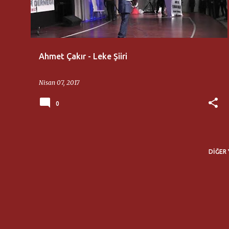
ı
t
l
a
Ahmet Çakır - Leke Şiiri
r
Nisan 07, 2017
0
DIĞER 