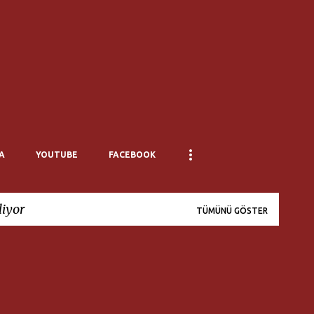
Ana içeriğe atla
A
YOUTUBE
FACEBOOK
liyor
TÜMÜNÜ GÖSTER