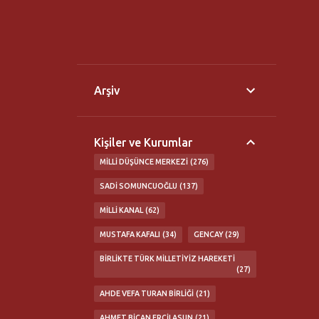
Arşiv
Kişiler ve Kurumlar
MILLI DÜŞÜNCE MERKEZI
276
SADI SOMUNCUOĞLU
137
MILLI KANAL
62
MUSTAFA KAFALI
34
GENCAY
29
BIRLIKTE TÜRK MILLETIYIZ HAREKETI
27
AHDE VEFA TURAN BIRLIĞI
21
AHMET BICAN ERCILASUN
21