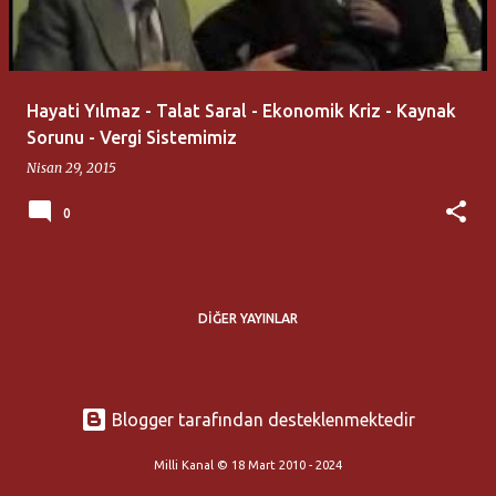
t
l
a
Hayati Yılmaz - Talat Saral - Ekonomik Kriz - Kaynak
r
Sorunu - Vergi Sistemimiz
Nisan 29, 2015
0
DIĞER YAYINLAR
Blogger tarafından desteklenmektedir
Milli Kanal © 18 Mart 2010 - 2024