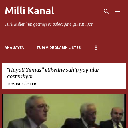
Milli Kanal
Ana içeriğe atla
Türk Milleti’nin geçmişi ve geleceğine ışık tutuyor
ANA SAYFA
TÜM VIDEOLARIN LISTESI
Hayati Yılmaz
etiketine sahip yayınlar
gösteriliyor
TÜMÜNÜ GÖSTER
K
a
y
ı