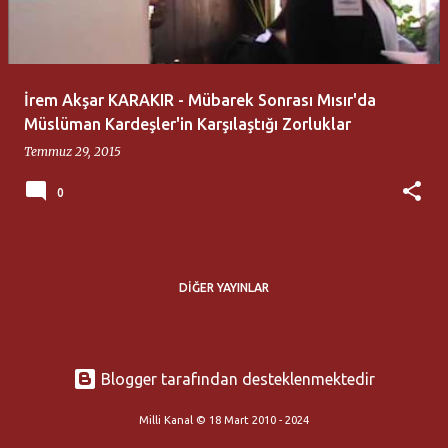
t
l
a
İrem Akşar KARAKIR - Mübarek Sonrası Mısır'da
r
Müslüman Kardeşler'in Karşılaştığı Zorluklar
Temmuz 29, 2015
0
DIĞER YAYINLAR
Blogger tarafından desteklenmektedir
Milli Kanal © 18 Mart 2010 - 2024