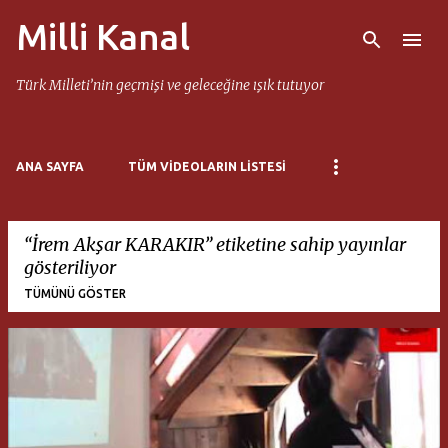
Milli Kanal
Ana içeriğe atla
Türk Milleti’nin geçmişi ve geleceğine ışık tutuyor
ANA SAYFA
TÜM VIDEOLARIN LISTESI
İrem Akşar KARAKIR
etiketine sahip yayınlar
gösteriliyor
TÜMÜNÜ GÖSTER
K
a
y
ı