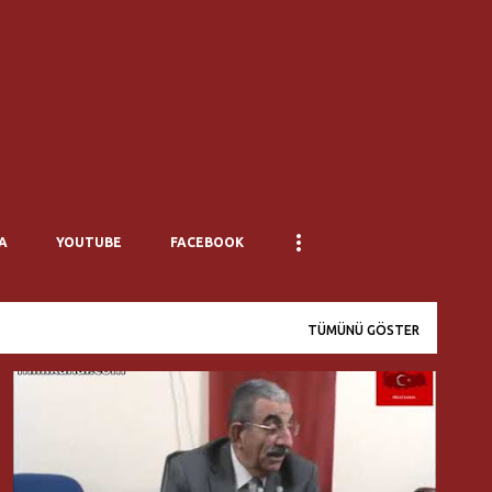
Ana içeriğe atla
A
YOUTUBE
FACEBOOK
TÜMÜNÜ GÖSTER
ABDÜLKADIR SEZGIN
GENCAY