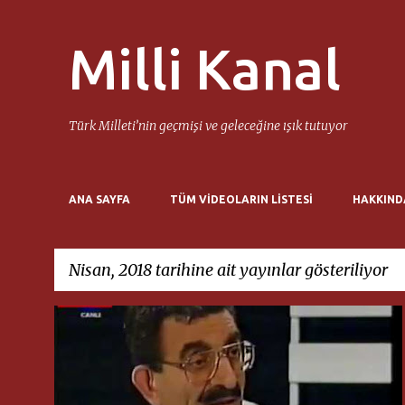
Milli Kanal
Türk Milleti’nin geçmişi ve geleceğine ışık tutuyor
ANA SAYFA
TÜM VIDEOLARIN LISTESI
HAKKIND
Nisan, 2018 tarihine ait yayınlar gösteriliyor
K
ABDÜLKADIR SEZGIN
MILLI KANAL
a
y