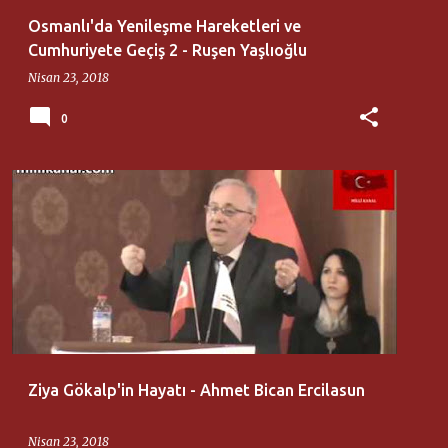
Osmanlı'da Yenileşme Hareketleri ve
Cumhuriyete Geçiş 2 - Ruşen Yaşlıoğlu
Nisan 23, 2018
0
AHMET BICAN ERCILASUN
MILLI DÜŞÜNCE MERKEZI
Ziya Gökalp'in Hayatı - Ahmet Bican Ercilasun
Nisan 23, 2018