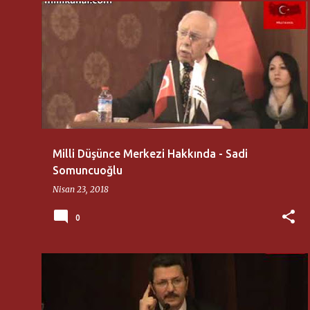
MILLI DÜŞÜNCE MERKEZI
SADI SOMUNCUOĞLU
Milli Düşünce Merkezi Hakkında - Sadi
Somuncuoğlu
Nisan 23, 2018
0
ARSLAN BULUT
AYDINLAR OCAĞI