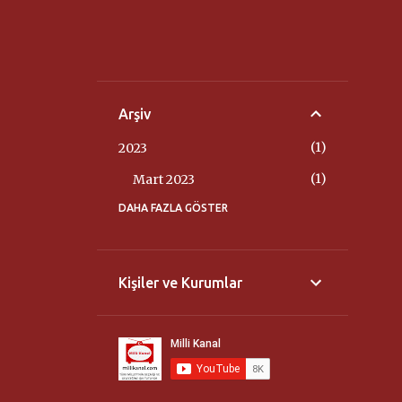
Arşiv
1
2023
1
Mart 2023
DAHA FAZLA GÖSTER
3
2022
3
Nisan 2022
14
2020
Kişiler ve Kurumlar
2
Ağustos 2020
2
Haziran 2020
2
Mart 2020
8
Şubat 2020