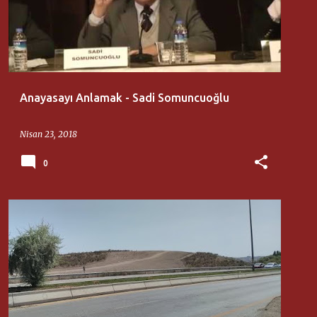
Anayasayı Anlamak - Sadi Somuncuoğlu
Nisan 23, 2018
0
ÇEVRE
MILLI KANAL