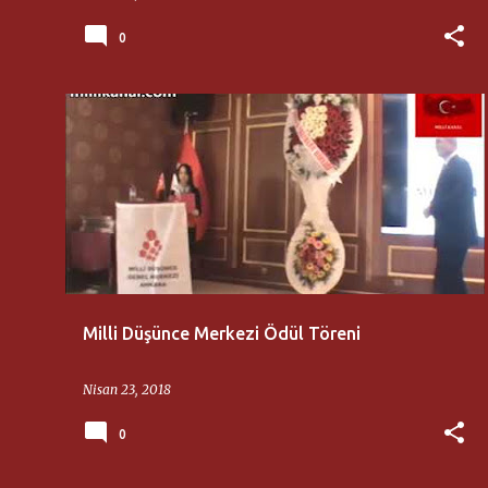
0
AHMET BICAN ERCILASUN
AHMET TAKAN
+
11
Milli Düşünce Merkezi Ödül Töreni
Nisan 23, 2018
0