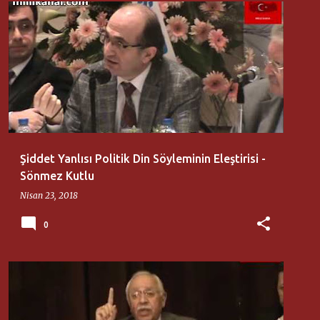
MILLI KANAL
SÖNMEZ KUTLU
Şiddet Yanlısı Politik Din Söyleminin Eleştirisi -
Sönmez Kutlu
Nisan 23, 2018
0
AYDINLAR OCAĞI
SADI SOMUNCUOĞLU