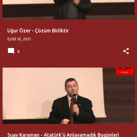
t
l
a
Uğur Özer - Çözüm Birliktir
r
Eylül 18, 2015
0
Suay Karaman - Atatürk'ü Anlayamadık Bugünleri