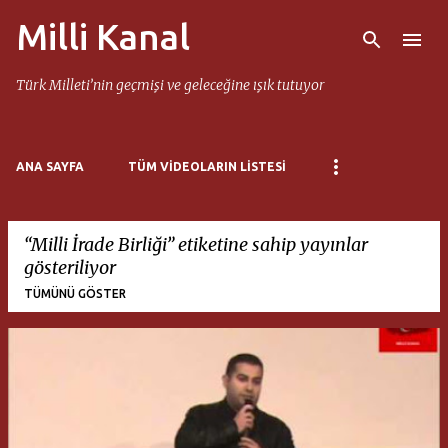
Milli Kanal
Ana içeriğe atla
Türk Milleti’nin geçmişi ve geleceğine ışık tutuyor
ANA SAYFA
TÜM VIDEOLARIN LISTESI
Milli İrade Birliği
etiketine sahip yayınlar
gösteriliyor
TÜMÜNÜ GÖSTER
K
a
y
ı