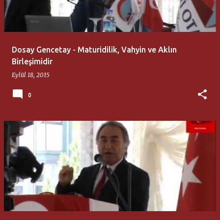
Dosay Gencetay - Maturidilik, Vahyin ve Aklın
Birleşimidir
Eylül 18, 2015
0