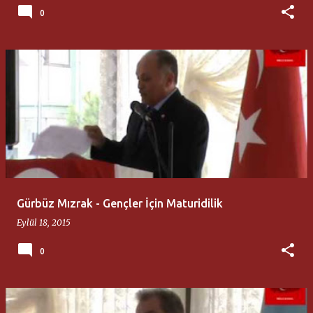
0
Gürbüz Mızrak - Gençler İçin Maturidilik
Eylül 18, 2015
0