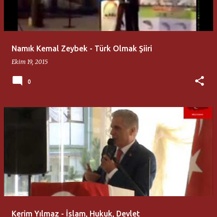
t
l
a
Namık Kemal Zeybek - Türk Olmak Şiiri
r
Ekim 19, 2015
0
Kerim Yılmaz - İslam, Hukuk, Devlet