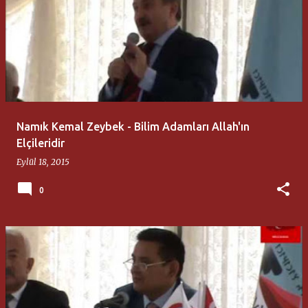
Namık Kemal Zeybek - Bilim Adamları Allah'ın
Elçileridir
Eylül 18, 2015
0