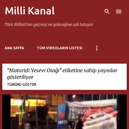
Milli Kanal
Ana içeriğe atla
Türk Milleti’nin geçmişi ve geleceğine ışık tutuyor
ANA SAYFA
TÜM VIDEOLARIN LISTESI
Maturidi Yesevi Otağı
etiketine sahip yayınlar
gösteriliyor
TÜMÜNÜ GÖSTER
K
a
y
ı