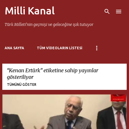
Milli Kanal
Ana içeriğe atla
Türk Milleti’nin geçmişi ve geleceğine ışık tutuyor
ANA SAYFA
TÜM VIDEOLARIN LISTESI
Kenan Ertürk
etiketine sahip yayınlar
gösteriliyor
TÜMÜNÜ GÖSTER
K
a
y
ı