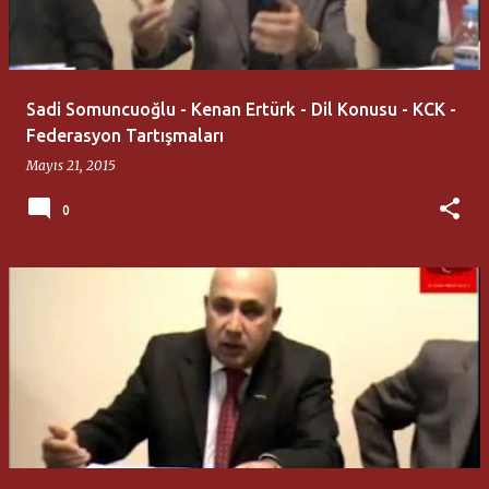
t
l
a
Sadi Somuncuoğlu - Kenan Ertürk - Dil Konusu - KCK -
r
Federasyon Tartışmaları
Mayıs 21, 2015
0