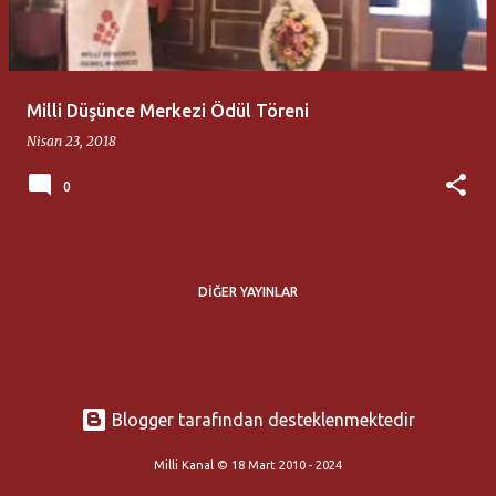
t
l
a
Milli Düşünce Merkezi Ödül Töreni
r
Nisan 23, 2018
0
DIĞER YAYINLAR
Blogger tarafından desteklenmektedir
Milli Kanal © 18 Mart 2010 - 2024