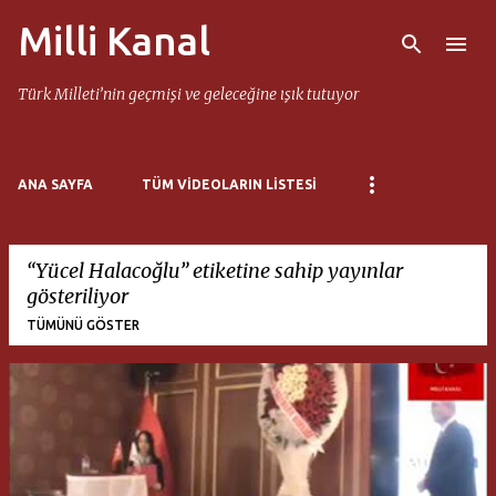
Milli Kanal
Ana içeriğe atla
Türk Milleti’nin geçmişi ve geleceğine ışık tutuyor
ANA SAYFA
TÜM VIDEOLARIN LISTESI
Yücel Halacoğlu
etiketine sahip yayınlar
gösteriliyor
TÜMÜNÜ GÖSTER
K
a
y
ı