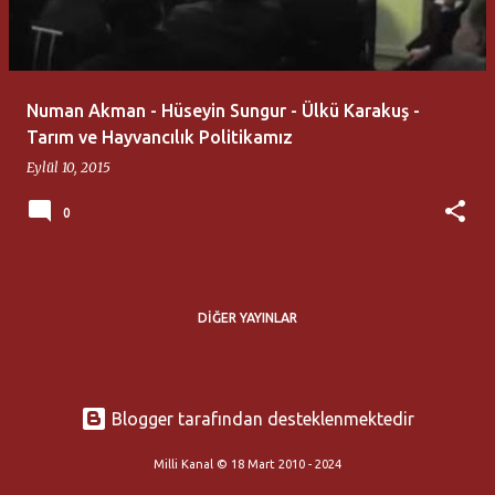
t
l
a
Numan Akman - Hüseyin Sungur - Ülkü Karakuş -
r
Tarım ve Hayvancılık Politikamız
Eylül 10, 2015
0
DIĞER YAYINLAR
Blogger tarafından desteklenmektedir
Milli Kanal © 18 Mart 2010 - 2024