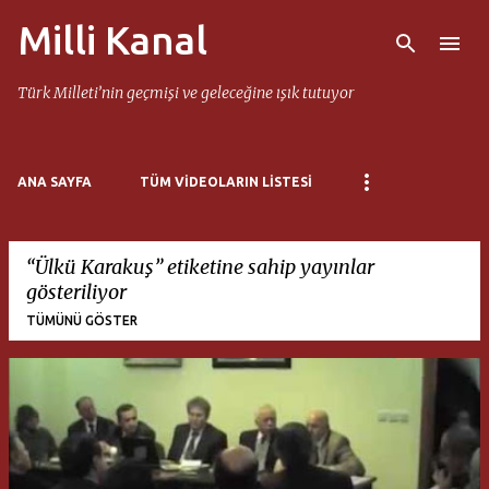
Milli Kanal
Ana içeriğe atla
Türk Milleti’nin geçmişi ve geleceğine ışık tutuyor
ANA SAYFA
TÜM VIDEOLARIN LISTESI
Ülkü Karakuş
etiketine sahip yayınlar
gösteriliyor
TÜMÜNÜ GÖSTER
K
a
y
ı