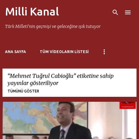
Milli Kanal
Ana içeriğe atla
Türk Milleti’nin geçmişi ve geleceğine ışık tutuyor
ANA SAYFA
TÜM VIDEOLARIN LISTESI
Mehmet Tuğrul Cabioğlu
etiketine sahip
yayınlar gösteriliyor
TÜMÜNÜ GÖSTER
K
a
y
ı