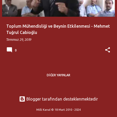
t
l
a
Toplum Mühendisliği ve Beynin Etkilenmesi - Mehmet
r
Tuğrul Cabioğlu
Temmuz 29, 2019
0
DIĞER YAYINLAR
Blogger tarafından desteklenmektedir
Milli Kanal © 18 Mart 2010 - 2024