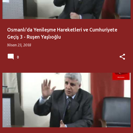
t
l
a
Osmanlı'da Yenileşme Hareketleri ve Cumhuriyete
r
Geçiş 3 - Ruşen Yaşlıoğlu
Nisan 23, 2018
0