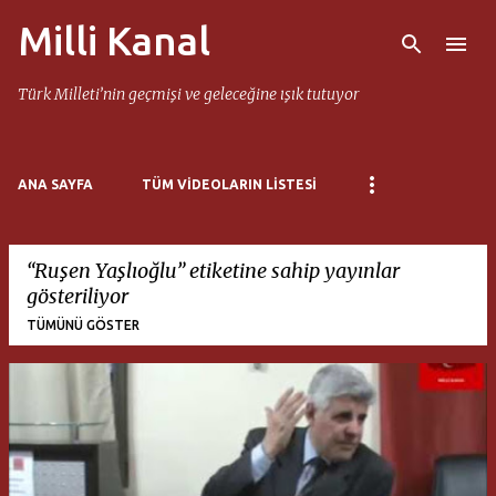
Milli Kanal
Ana içeriğe atla
Türk Milleti’nin geçmişi ve geleceğine ışık tutuyor
ANA SAYFA
TÜM VIDEOLARIN LISTESI
Ruşen Yaşlıoğlu
etiketine sahip yayınlar
gösteriliyor
TÜMÜNÜ GÖSTER
K
a
y
ı