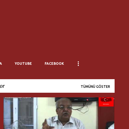
Ana içeriğe atla
A
YOUTUBE
FACEBOOK
yor
TÜMÜNÜ GÖSTER
ANIL ÇEÇEN
MILLI DÜŞÜNCE MERKEZI