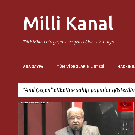
Milli Kanal
Türk Milleti’nin geçmişi ve geleceğine ışık tutuyor
ANA SAYFA
TÜM VIDEOLARIN LISTESI
HAKKIND
Anıl Çeçen
etiketine sahip yayınlar gösterili
K
ANIL ÇEÇEN
MILLI DÜŞÜNCE MERKEZI
a
y