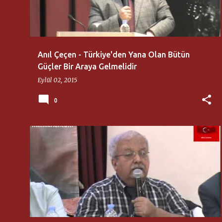
ı
t
l
a
Anıl Çeçen - Türkiye'den Yana Olan Bütün
r
Güçler Bir Araya Gelmelidir
Eylül 02, 2015
0
ANIL ÇEÇEN
TÜRK MILLETI'NE ÇAĞRI KONFERANSLARI