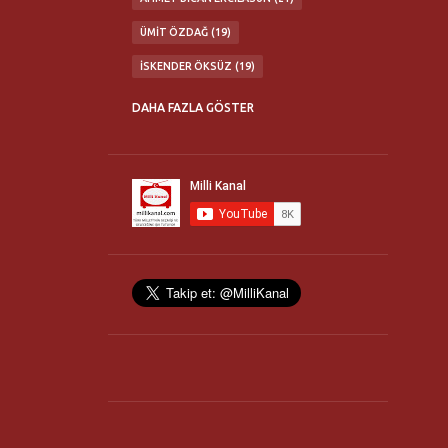
ÜMIT ÖZDAĞ
19
İSKENDER ÖKSÜZ
19
ABDÜLKADIR SEZGIN
16
DAHA FAZLA GÖSTER
MATURIDI YESEVI OTAĞI
16
TÜRK MILLETI'NE ÇAĞRI KONFERANSLARI
16
MILLI İRADE BIRLIĞI
14
FLASH TV
13
TÜRK OCAKLARI
13
ERHAN GÖKSEL
12
NURULLAH ÇETIN
11
TÜRKBİR
11
YAŞAR OKUYAN
11
21. YÜZYIL TÜRKIYE ENSTITÜSÜ
10
HANIM HALILOVA
10