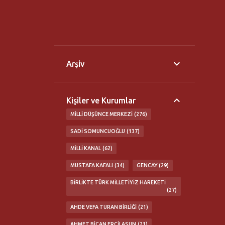
Arşiv
Kişiler ve Kurumlar
MILLI DÜŞÜNCE MERKEZI
276
SADI SOMUNCUOĞLU
137
MILLI KANAL
62
MUSTAFA KAFALI
34
GENCAY
29
BIRLIKTE TÜRK MILLETIYIZ HAREKETI
27
AHDE VEFA TURAN BIRLIĞI
21
AHMET BICAN ERCILASUN
21