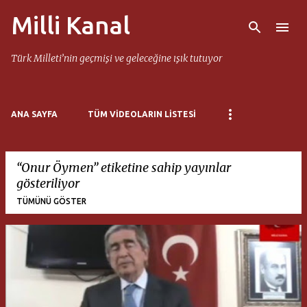
Milli Kanal
Ana içeriğe atla
Türk Milleti’nin geçmişi ve geleceğine ışık tutuyor
ANA SAYFA
TÜM VIDEOLARIN LISTESI
Onur Öymen
etiketine sahip yayınlar
gösteriliyor
TÜMÜNÜ GÖSTER
K
a
y
ı