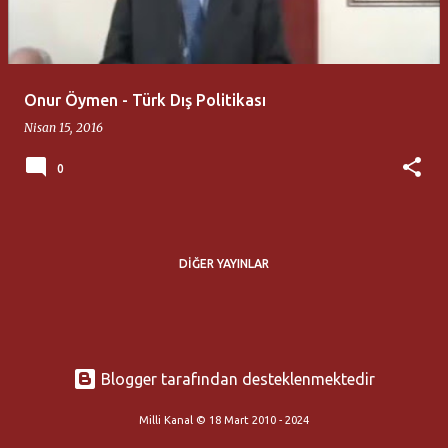
t
l
a
Onur Öymen - Türk Dış Politikası
r
Nisan 15, 2016
0
DIĞER YAYINLAR
Blogger tarafından desteklenmektedir
Milli Kanal © 18 Mart 2010 - 2024