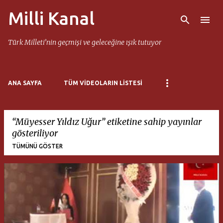
Milli Kanal
Ana içeriğe atla
Türk Milleti’nin geçmişi ve geleceğine ışık tutuyor
ANA SAYFA
TÜM VIDEOLARIN LISTESI
Müyesser Yıldız Uğur
etiketine sahip yayınlar
gösteriliyor
TÜMÜNÜ GÖSTER
K
a
y
ı