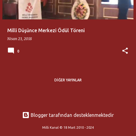
t
l
a
Milli Düşünce Merkezi Ödül Töreni
r
Nisan 23, 2018
0
DIĞER YAYINLAR
Blogger tarafından desteklenmektedir
Milli Kanal © 18 Mart 2010 - 2024