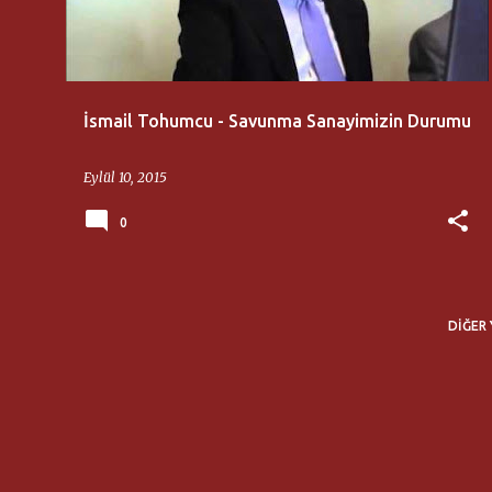
ı
t
l
a
İsmail Tohumcu - Savunma Sanayimizin Durumu
r
Eylül 10, 2015
0
DIĞER 