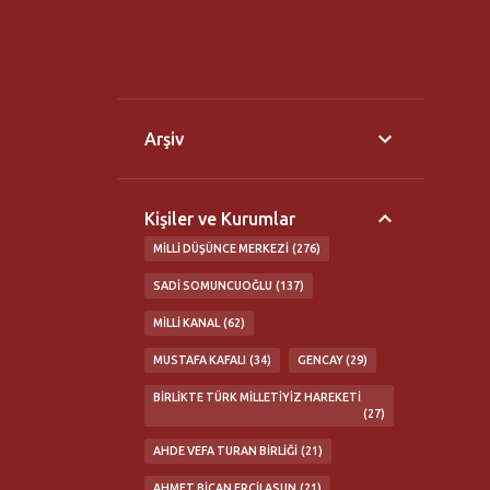
Arşiv
Kişiler ve Kurumlar
MILLI DÜŞÜNCE MERKEZI
276
SADI SOMUNCUOĞLU
137
MILLI KANAL
62
MUSTAFA KAFALI
34
GENCAY
29
BIRLIKTE TÜRK MILLETIYIZ HAREKETI
27
AHDE VEFA TURAN BIRLIĞI
21
AHMET BICAN ERCILASUN
21