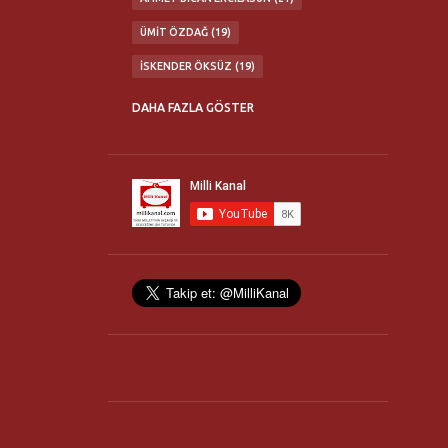
ÜMIT ÖZDAĞ
19
İSKENDER ÖKSÜZ
19
ABDÜLKADIR SEZGIN
16
DAHA FAZLA GÖSTER
MATURIDI YESEVI OTAĞI
16
TÜRK MILLETI'NE ÇAĞRI KONFERANSLARI
16
MILLI İRADE BIRLIĞI
14
FLASH TV
13
TÜRK OCAKLARI
13
ERHAN GÖKSEL
12
NURULLAH ÇETIN
11
TÜRKBİR
11
YAŞAR OKUYAN
11
21. YÜZYIL TÜRKIYE ENSTITÜSÜ
10
HANIM HALILOVA
10