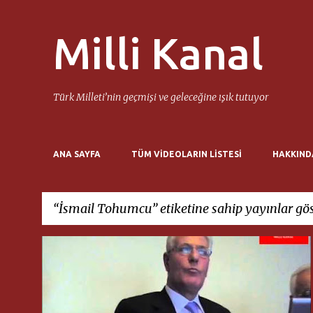
Milli Kanal
Türk Milleti’nin geçmişi ve geleceğine ışık tutuyor
ANA SAYFA
TÜM VIDEOLARIN LISTESI
HAKKIND
İsmail Tohumcu
etiketine sahip yayınlar gös
K
İSMAIL TOHUMCU
MILLI DÜŞÜNCE MERKEZI
a
y