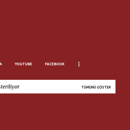
Ana içeriğe atla
A
YOUTUBE
FACEBOOK
teriliyor
TÜMÜNÜ GÖSTER