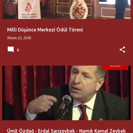
t
l
a
Milli Düşünce Merkezi Ödül Töreni
r
Nisan 23, 2018
0
Ümit Özdağ - Erdal Sarızeybek - Namık Kemal Zeybek