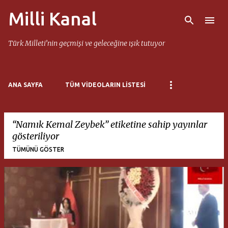
Milli Kanal
Ana içeriğe atla
Türk Milleti’nin geçmişi ve geleceğine ışık tutuyor
ANA SAYFA
TÜM VIDEOLARIN LISTESI
Namık Kemal Zeybek
etiketine sahip yayınlar
gösteriliyor
TÜMÜNÜ GÖSTER
K
a
y
ı