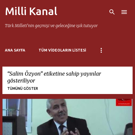
Milli Kanal
Ana içeriğe atla
Türk Milleti’nin geçmişi ve geleceğine ışık tutuyor
ANA SAYFA
TÜM VIDEOLARIN LISTESI
Salim Özyon
etiketine sahip yayınlar
gösteriliyor
TÜMÜNÜ GÖSTER
K
a
y
ı