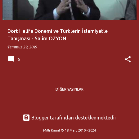
t
l
a
Dört Halife Dönemi ve Türklerin İslamiyetle
r
Tanışması - Salim ÖZYON
Temmuz 29, 2019
0
DIĞER YAYINLAR
Blogger tarafından desteklenmektedir
Milli Kanal © 18 Mart 2010 - 2024