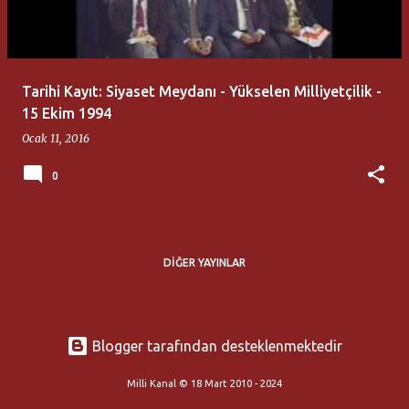
t
l
a
Tarihi Kayıt: Siyaset Meydanı - Yükselen Milliyetçilik -
r
15 Ekim 1994
Ocak 11, 2016
0
DIĞER YAYINLAR
Blogger tarafından desteklenmektedir
Milli Kanal © 18 Mart 2010 - 2024