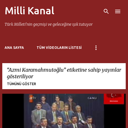
Milli Kanal
Ana içeriğe atla
Türk Milleti’nin geçmişi ve geleceğine ışık tutuyor
ANA SAYFA
TÜM VIDEOLARIN LISTESI
Azmi Karamahmutoğlu
etiketine sahip yayınlar
gösteriliyor
TÜMÜNÜ GÖSTER
K
a
y
ı