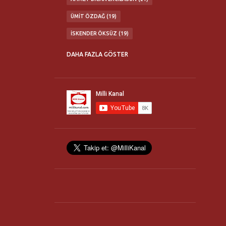
ÜMIT ÖZDAĞ
19
İSKENDER ÖKSÜZ
19
ABDÜLKADIR SEZGIN
16
DAHA FAZLA GÖSTER
MATURIDI YESEVI OTAĞI
16
TÜRK MILLETI'NE ÇAĞRI KONFERANSLARI
16
MILLI İRADE BIRLIĞI
14
FLASH TV
13
TÜRK OCAKLARI
13
ERHAN GÖKSEL
12
NURULLAH ÇETIN
11
TÜRKBİR
11
YAŞAR OKUYAN
11
21. YÜZYIL TÜRKIYE ENSTITÜSÜ
10
HANIM HALILOVA
10