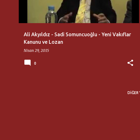
ı
t
l
a
Ali Akyıldız - Sadi Somuncuoğlu - Yeni Vakıflar
r
Kanunu ve Lozan
Nisan 29, 2015
0
DIĞER 