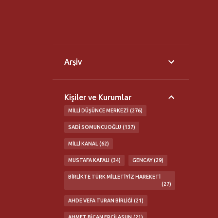
Arşiv
Kişiler ve Kurumlar
MILLI DÜŞÜNCE MERKEZI
276
SADI SOMUNCUOĞLU
137
MILLI KANAL
62
MUSTAFA KAFALI
34
GENCAY
29
BIRLIKTE TÜRK MILLETIYIZ HAREKETI
27
AHDE VEFA TURAN BIRLIĞI
21
AHMET BICAN ERCILASUN
21