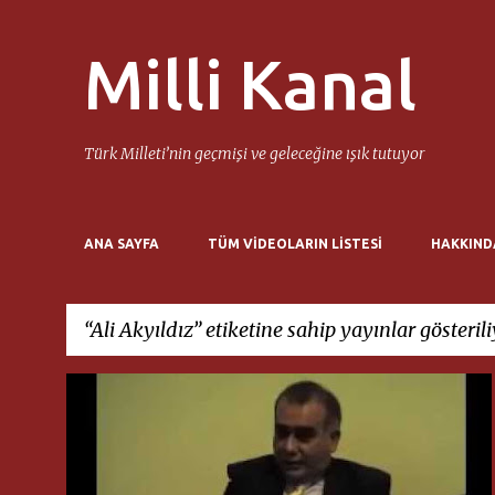
Milli Kanal
Türk Milleti’nin geçmişi ve geleceğine ışık tutuyor
ANA SAYFA
TÜM VIDEOLARIN LISTESI
HAKKIND
Ali Akyıldız
etiketine sahip yayınlar gösteril
K
ALI AKYILDIZ
MILLI DÜŞÜNCE MERKEZI
+
a
SADI SOMUNCUOĞLU
y