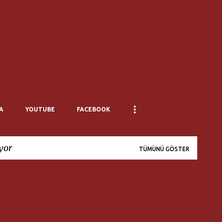
Ana içeriğe atla
A
YOUTUBE
FACEBOOK
iyor
TÜMÜNÜ GÖSTER