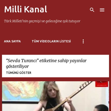
Milli Kanal
Ana içeriğe atla
Türk Milleti’nin geçmişi ve geleceğine ışık tutuyor
ANA SAYFA
TÜM VIDEOLARIN LISTESI
Sevda Turancı
etiketine sahip yayınlar
gösteriliyor
TÜMÜNÜ GÖSTER
K
a
y
ı