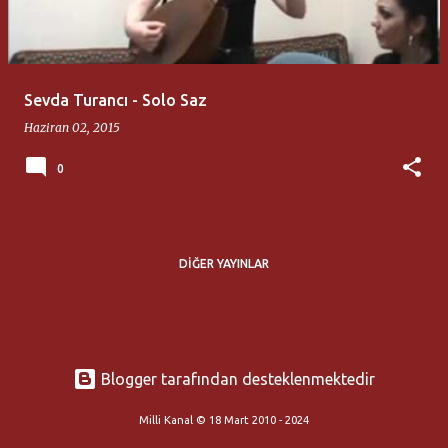
t
l
a
Sevda Turancı - Solo Saz
r
Haziran 02, 2015
0
DIĞER YAYINLAR
Blogger tarafından desteklenmektedir
Milli Kanal © 18 Mart 2010 - 2024