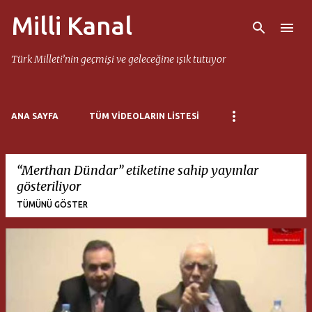
Milli Kanal
Ana içeriğe atla
Türk Milleti’nin geçmişi ve geleceğine ışık tutuyor
ANA SAYFA
TÜM VIDEOLARIN LISTESI
Merthan Dündar
etiketine sahip yayınlar
gösteriliyor
TÜMÜNÜ GÖSTER
K
a
y
ı