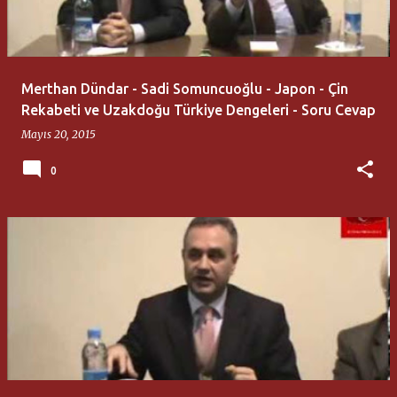
t
l
a
Merthan Dündar - Sadi Somuncuoğlu - Japon - Çin
r
Rekabeti ve Uzakdoğu Türkiye Dengeleri - Soru Cevap
Mayıs 20, 2015
0