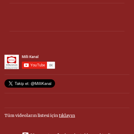
Y
o
r
u
m
l
a
r
Tüm videoların listesi için
tıklayın