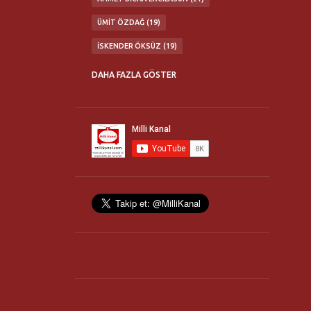
ÜMIT ÖZDAĞ
19
İSKENDER ÖKSÜZ
19
ABDÜLKADIR SEZGIN
16
DAHA FAZLA GÖSTER
MATURIDI YESEVI OTAĞI
16
TÜRK MILLETI'NE ÇAĞRI KONFERANSLARI
16
MILLI İRADE BIRLIĞI
14
FLASH TV
13
TÜRK OCAKLARI
13
ERHAN GÖKSEL
12
NURULLAH ÇETIN
11
TÜRKBİR
11
YAŞAR OKUYAN
11
21. YÜZYIL TÜRKIYE ENSTITÜSÜ
10
HANIM HALILOVA
10