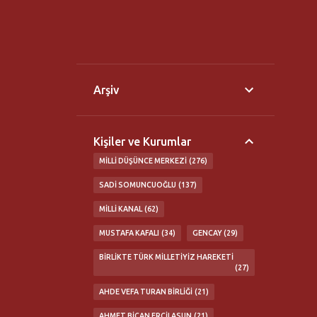
Arşiv
Kişiler ve Kurumlar
MILLI DÜŞÜNCE MERKEZI
276
SADI SOMUNCUOĞLU
137
MILLI KANAL
62
MUSTAFA KAFALI
34
GENCAY
29
BIRLIKTE TÜRK MILLETIYIZ HAREKETI
27
AHDE VEFA TURAN BIRLIĞI
21
AHMET BICAN ERCILASUN
21