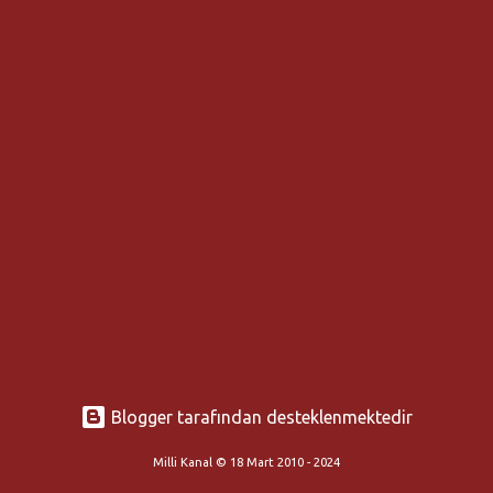
t
l
a
r
Blogger tarafından desteklenmektedir
Milli Kanal © 18 Mart 2010 - 2024