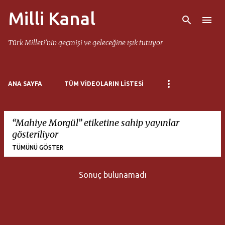
Milli Kanal
Ana içeriğe atla
Türk Milleti’nin geçmişi ve geleceğine ışık tutuyor
ANA SAYFA
TÜM VIDEOLARIN LISTESI
Mahiye Morgül
etiketine sahip yayınlar
gösteriliyor
TÜMÜNÜ GÖSTER
Sonuç bulunamadı
K
a
y
ı