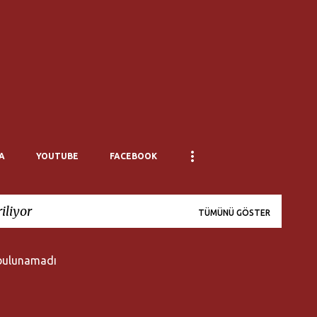
Ana içeriğe atla
A
YOUTUBE
FACEBOOK
iliyor
TÜMÜNÜ GÖSTER
bulunamadı