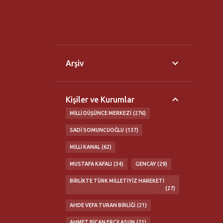
Arşiv
Kişiler ve Kurumlar
MILLI DÜŞÜNCE MERKEZI
276
SADI SOMUNCUOĞLU
137
MILLI KANAL
62
MUSTAFA KAFALI
34
GENCAY
29
BIRLIKTE TÜRK MILLETIYIZ HAREKETI
27
AHDE VEFA TURAN BIRLIĞI
21
AHMET BICAN ERCILASUN
21