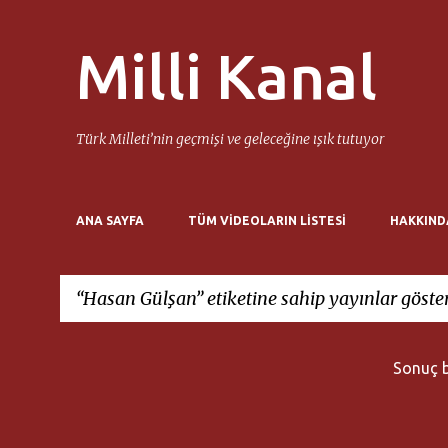
Milli Kanal
Türk Milleti’nin geçmişi ve geleceğine ışık tutuyor
ANA SAYFA
TÜM VIDEOLARIN LISTESI
HAKKIND
Hasan Gülşan
etiketine sahip yayınlar göster
K
Sonuç 
a
y