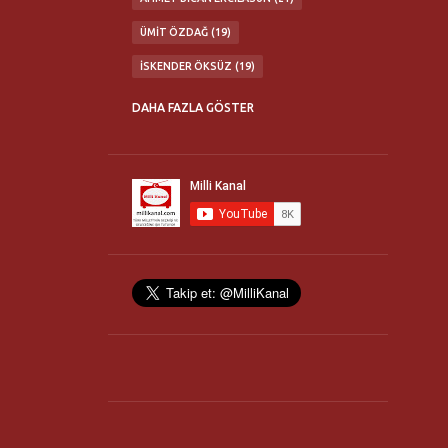
ÜMIT ÖZDAĞ
19
İSKENDER ÖKSÜZ
19
ABDÜLKADIR SEZGIN
16
DAHA FAZLA GÖSTER
MATURIDI YESEVI OTAĞI
16
TÜRK MILLETI'NE ÇAĞRI KONFERANSLARI
16
MILLI İRADE BIRLIĞI
14
FLASH TV
13
TÜRK OCAKLARI
13
ERHAN GÖKSEL
12
NURULLAH ÇETIN
11
TÜRKBİR
11
YAŞAR OKUYAN
11
21. YÜZYIL TÜRKIYE ENSTITÜSÜ
10
HANIM HALILOVA
10