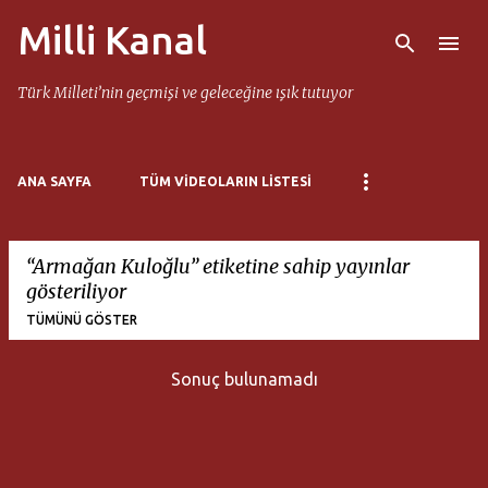
Milli Kanal
Ana içeriğe atla
Türk Milleti’nin geçmişi ve geleceğine ışık tutuyor
ANA SAYFA
TÜM VIDEOLARIN LISTESI
Armağan Kuloğlu
etiketine sahip yayınlar
gösteriliyor
TÜMÜNÜ GÖSTER
Sonuç bulunamadı
K
a
y
ı