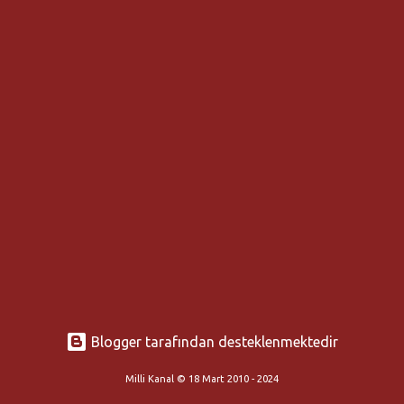
t
l
a
r
Blogger tarafından desteklenmektedir
Milli Kanal © 18 Mart 2010 - 2024