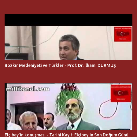
Bozkır Medeniyeti ve Türkler - Prof. Dr. İlhami DURMUŞ
Elçibey'in konuşması - Tarihi Kayıt: Elçibey'in Son Doğum Günü