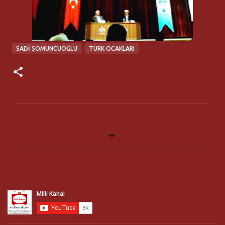
SADI SOMUNCUOĞLU
TÜRK OCAKLARI
Y
o
r
u
m
l
a
r