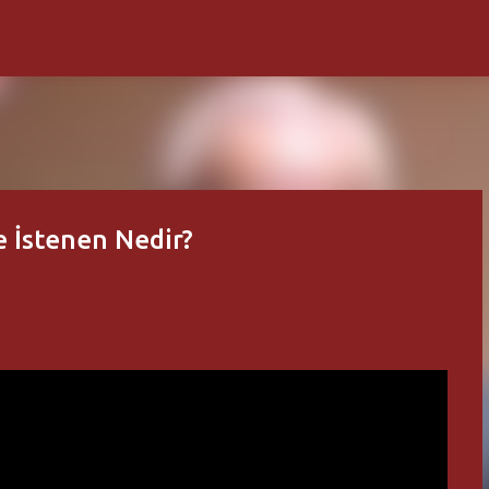
Ana içeriğe atla
e İstenen Nedir?