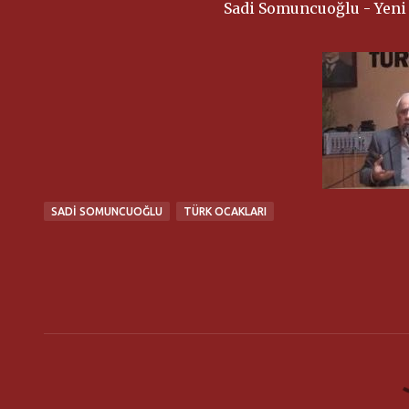
Sadi Somuncuoğlu - Yeni 
SADI SOMUNCUOĞLU
TÜRK OCAKLARI
Y
o