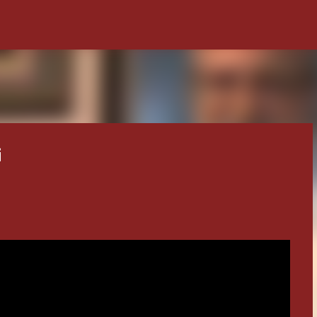
Ana içeriğe atla
i