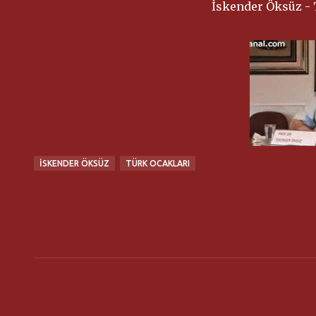
İskender Öksüz -
İSKENDER ÖKSÜZ
TÜRK OCAKLARI
Y
o