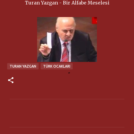
Turan Yazgan - Bir Alfabe Meselesi
TURAN YAZGAN
TÜRK OCAKLARI
Y
o
r
u