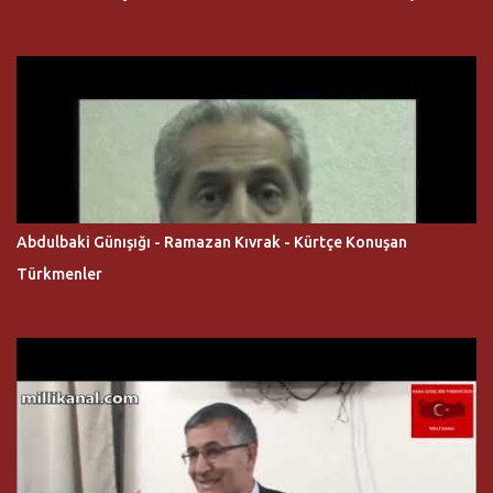
Abdulbaki Günışığı - Ramazan Kıvrak - Kürtçe Konuşan
Türkmenler